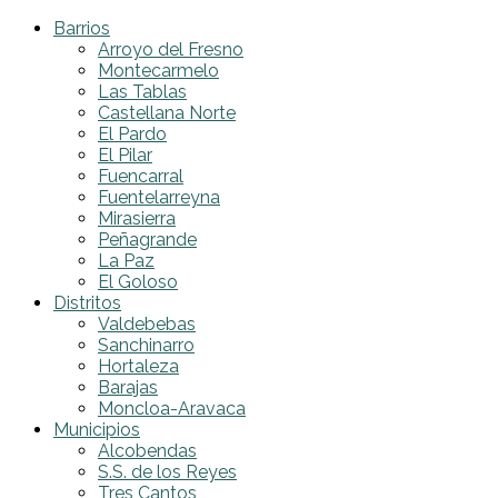
Barrios
Arroyo del Fresno
Montecarmelo
Las Tablas
Castellana Norte
El Pardo
El Pilar
Fuencarral
Fuentelarreyna
Mirasierra
Peñagrande
La Paz
El Goloso
Distritos
Valdebebas
Sanchinarro
Hortaleza
Barajas
Moncloa-Aravaca
Municipios
Alcobendas
S.S. de los Reyes
Tres Cantos