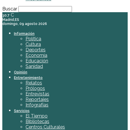
Buscar
C
30.7
Madrid,ES
domingo, 09 agosto 2026
Información
Política
Cultura
Deportes
Economía
Educación
Sanidad
Opinión
Entretenimiento
Relatos
Prólogos
Entrevistas
Reportajes
Infografías
Servicios
El Tiempo
Bibliotecas
Centros Culturales