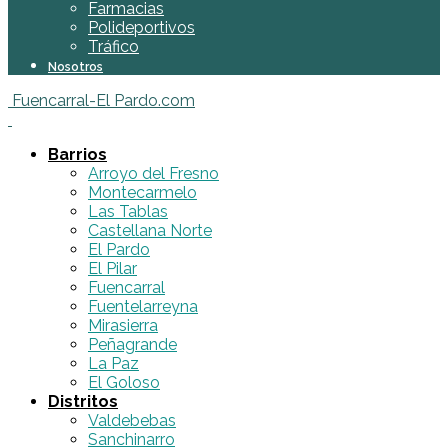
Farmacias
Polideportivos
Tráfico
Nosotros
Fuencarral-El Pardo.com
Barrios
Arroyo del Fresno
Montecarmelo
Las Tablas
Castellana Norte
El Pardo
El Pilar
Fuencarral
Fuentelarreyna
Mirasierra
Peñagrande
La Paz
El Goloso
Distritos
Valdebebas
Sanchinarro