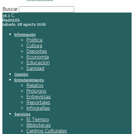
Buscar
C
36.2
Madrid,ES
sábado, 08 agosto 2026
Información
Política
Cultura
Deportes
Economía
Educación
Sanidad
Opinión
Entretenimiento
Relatos
Prólogos
Entrevistas
Reportajes
Infografías
Servicios
El Tiempo
Bibliotecas
Centros Culturales