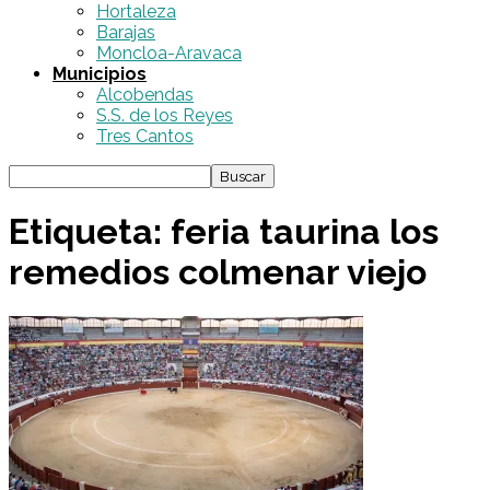
Hortaleza
Barajas
Moncloa-Aravaca
Municipios
Alcobendas
S.S. de los Reyes
Tres Cantos
Etiqueta: feria taurina los
remedios colmenar viejo