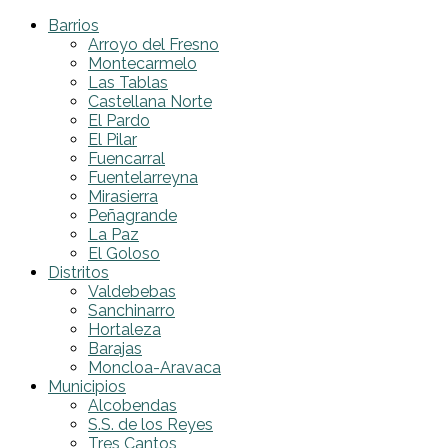
Barrios
Arroyo del Fresno
Montecarmelo
Las Tablas
Castellana Norte
El Pardo
El Pilar
Fuencarral
Fuentelarreyna
Mirasierra
Peñagrande
La Paz
El Goloso
Distritos
Valdebebas
Sanchinarro
Hortaleza
Barajas
Moncloa-Aravaca
Municipios
Alcobendas
S.S. de los Reyes
Tres Cantos