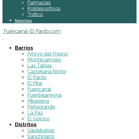
Farmacias
Polideportivos
Tráfico
Nosotros
Fuencarral-El Pardo.com
Barrios
Arroyo del Fresno
Montecarmelo
Las Tablas
Castellana Norte
El Pardo
El Pilar
Fuencarral
Fuentelarreyna
Mirasierra
Peñagrande
La Paz
El Goloso
Distritos
Valdebebas
Sanchinarro