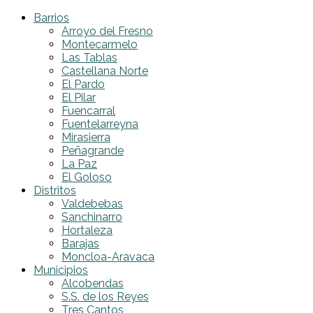
Barrios
Arroyo del Fresno
Montecarmelo
Las Tablas
Castellana Norte
El Pardo
El Pilar
Fuencarral
Fuentelarreyna
Mirasierra
Peñagrande
La Paz
El Goloso
Distritos
Valdebebas
Sanchinarro
Hortaleza
Barajas
Moncloa-Aravaca
Municipios
Alcobendas
S.S. de los Reyes
Tres Cantos