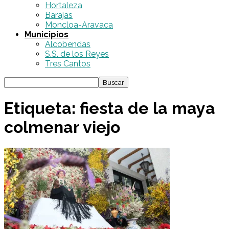
Hortaleza
Barajas
Moncloa-Aravaca
Municipios
Alcobendas
S.S. de los Reyes
Tres Cantos
Etiqueta: fiesta de la maya
colmenar viejo