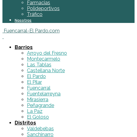
Farmacias
Polideportivos
Tráfico
Nosotros
Fuencarral-El Pardo.com
Barrios
Arroyo del Fresno
Montecarmelo
Las Tablas
Castellana Norte
El Pardo
El Pilar
Fuencarral
Fuentelarreyna
Mirasierra
Peñagrande
La Paz
El Goloso
Distritos
Valdebebas
Sanchinarro