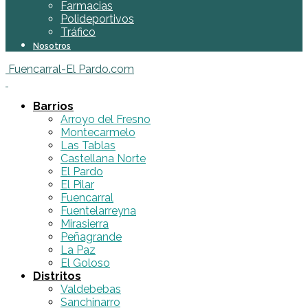
Farmacias
Polideportivos
Tráfico
Nosotros
Fuencarral-El Pardo.com
Barrios
Arroyo del Fresno
Montecarmelo
Las Tablas
Castellana Norte
El Pardo
El Pilar
Fuencarral
Fuentelarreyna
Mirasierra
Peñagrande
La Paz
El Goloso
Distritos
Valdebebas
Sanchinarro