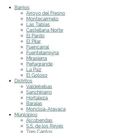
Barrios
Arroyo del Fresno
Montecarmelo
Las Tablas
Castellana Norte
El Pardo
El Pilar
Fuencarral
Fuentelarreyna
Mirasierra
Peñagrande
La Paz
El Goloso
Distritos
Valdebebas
Sanchinarro
Hortaleza
Barajas
Moncloa-Aravaca
Municipios
Alcobendas
S.S. de los Reyes
Tres Cantos