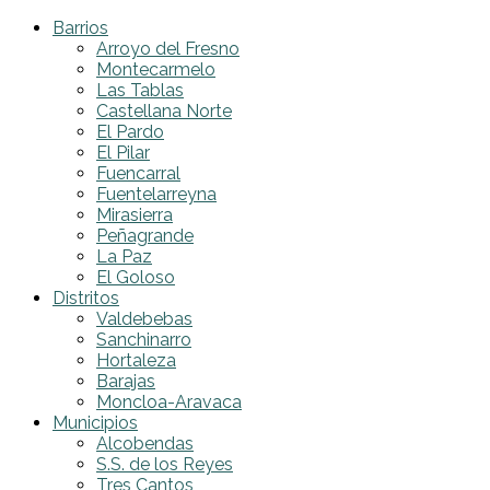
Barrios
Arroyo del Fresno
Montecarmelo
Las Tablas
Castellana Norte
El Pardo
El Pilar
Fuencarral
Fuentelarreyna
Mirasierra
Peñagrande
La Paz
El Goloso
Distritos
Valdebebas
Sanchinarro
Hortaleza
Barajas
Moncloa-Aravaca
Municipios
Alcobendas
S.S. de los Reyes
Tres Cantos