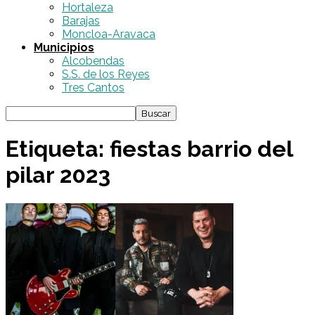
Hortaleza
Barajas
Moncloa-Aravaca
Municipios
Alcobendas
S.S. de los Reyes
Tres Cantos
Etiqueta: fiestas barrio del
pilar 2023