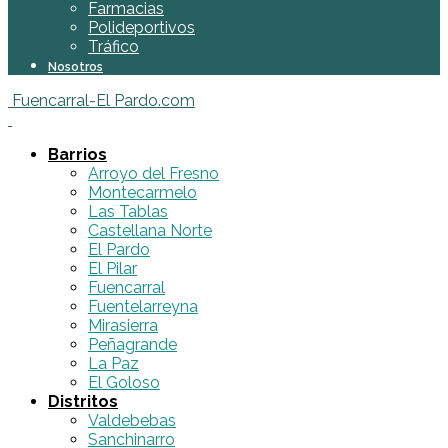
Farmacias
Polideportivos
Tráfico
Nosotros
Fuencarral-El Pardo.com
Barrios
Arroyo del Fresno
Montecarmelo
Las Tablas
Castellana Norte
El Pardo
El Pilar
Fuencarral
Fuentelarreyna
Mirasierra
Peñagrande
La Paz
El Goloso
Distritos
Valdebebas
Sanchinarro