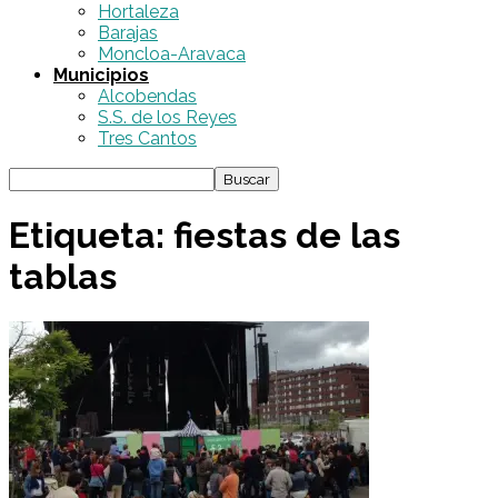
Hortaleza
Barajas
Moncloa-Aravaca
Municipios
Alcobendas
S.S. de los Reyes
Tres Cantos
Etiqueta: fiestas de las
tablas