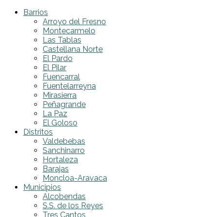
Barrios
Arroyo del Fresno
Montecarmelo
Las Tablas
Castellana Norte
El Pardo
El Pilar
Fuencarral
Fuentelarreyna
Mirasierra
Peñagrande
La Paz
El Goloso
Distritos
Valdebebas
Sanchinarro
Hortaleza
Barajas
Moncloa-Aravaca
Municipios
Alcobendas
S.S. de los Reyes
Tres Cantos