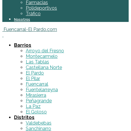
Farmacias
Polideportivos
Tráfico
Nosotros
Fuencarral-El Pardo.com
Barrios
Arroyo del Fresno
Montecarmelo
Las Tablas
Castellana Norte
El Pardo
El Pilar
Fuencarral
Fuentelarreyna
Mirasierra
Peñagrande
La Paz
El Goloso
Distritos
Valdebebas
Sanchinarro