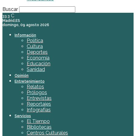
Buscar
C
33.3
Madrid,ES
domingo, 09 agosto 2026
Información
Política
Cultura
Deportes
Economía
Educación
Sanidad
Opinión
Entretenimiento
Relatos
Prólogos
Entrevistas
Reportajes
Infografías
Servicios
El Tiempo
Bibliotecas
Centros Culturales