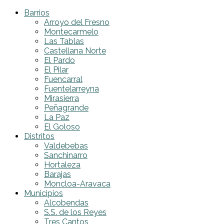
Barrios
Arroyo del Fresno
Montecarmelo
Las Tablas
Castellana Norte
El Pardo
El Pilar
Fuencarral
Fuentelarreyna
Mirasierra
Peñagrande
La Paz
El Goloso
Distritos
Valdebebas
Sanchinarro
Hortaleza
Barajas
Moncloa-Aravaca
Municipios
Alcobendas
S.S. de los Reyes
Tres Cantos