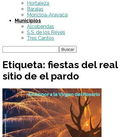
Hortaleza
Barajas
Moncloa-Aravaca
Municipios
Alcobendas
S.S. de los Reyes
Tres Cantos
Etiqueta: fiestas del real
sitio de el pardo