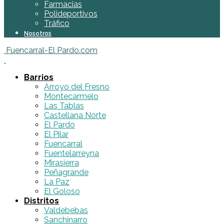
Farmacias
Polideportivos
Tráfico
Nosotros
Fuencarral-El Pardo.com
Barrios
Arroyo del Fresno
Montecarmelo
Las Tablas
Castellana Norte
El Pardo
El Pilar
Fuencarral
Fuentelarreyna
Mirasierra
Peñagrande
La Paz
El Goloso
Distritos
Valdebebas
Sanchinarro