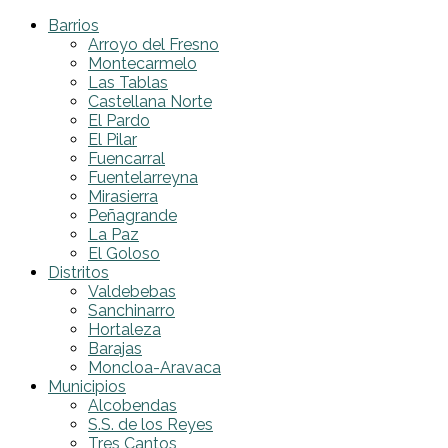
Barrios
Arroyo del Fresno
Montecarmelo
Las Tablas
Castellana Norte
El Pardo
El Pilar
Fuencarral
Fuentelarreyna
Mirasierra
Peñagrande
La Paz
El Goloso
Distritos
Valdebebas
Sanchinarro
Hortaleza
Barajas
Moncloa-Aravaca
Municipios
Alcobendas
S.S. de los Reyes
Tres Cantos