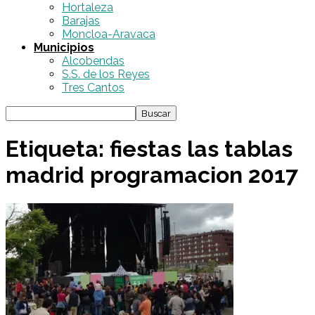
Hortaleza
Barajas
Moncloa-Aravaca
Municipios
Alcobendas
S.S. de los Reyes
Tres Cantos
Etiqueta: fiestas las tablas
madrid programacion 2017