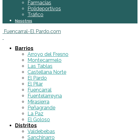
Farmacias
Polideportivos
Tráfico
Nosotros
Fuencarral-El Pardo.com
Barrios
Arroyo del Fresno
Montecarmelo
Las Tablas
Castellana Norte
El Pardo
El Pilar
Fuencarral
Fuentelarreyna
Mirasierra
Peñagrande
La Paz
El Goloso
Distritos
Valdebebas
Sanchinarro