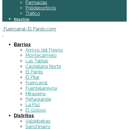
Farmacias
Polideportivos
Tráfico
Nosotros
Fuencarral-El Pardo.com
Barrios
Arroyo del Fresno
Montecarmelo
Las Tablas
Castellana Norte
El Pardo
El Pilar
Fuencarral
Fuentelarreyna
Mirasierra
Peñagrande
La Paz
El Goloso
Distritos
Valdebebas
Sanchinarro