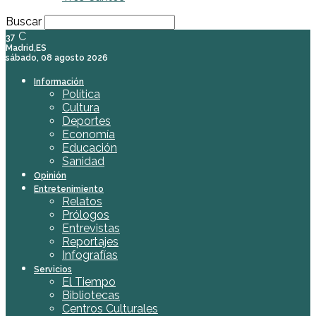
Buscar
C
37
Madrid,ES
sábado, 08 agosto 2026
Información
Política
Cultura
Deportes
Economía
Educación
Sanidad
Opinión
Entretenimiento
Relatos
Prólogos
Entrevistas
Reportajes
Infografías
Servicios
El Tiempo
Bibliotecas
Centros Culturales