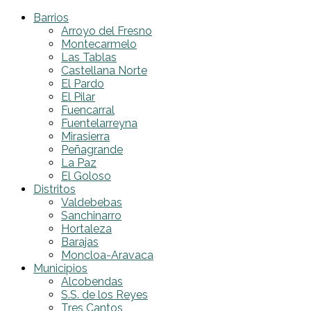
Barrios
Arroyo del Fresno
Montecarmelo
Las Tablas
Castellana Norte
El Pardo
El Pilar
Fuencarral
Fuentelarreyna
Mirasierra
Peñagrande
La Paz
El Goloso
Distritos
Valdebebas
Sanchinarro
Hortaleza
Barajas
Moncloa-Aravaca
Municipios
Alcobendas
S.S. de los Reyes
Tres Cantos