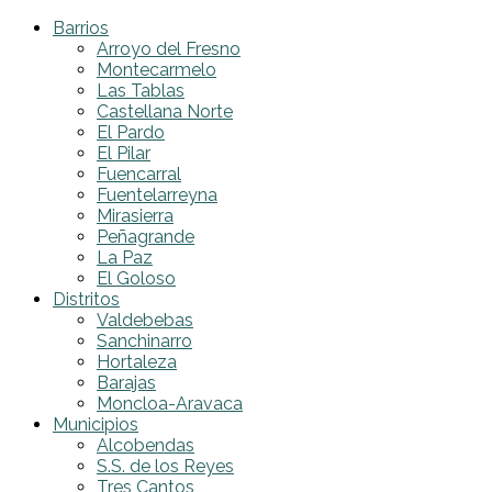
Barrios
Arroyo del Fresno
Montecarmelo
Las Tablas
Castellana Norte
El Pardo
El Pilar
Fuencarral
Fuentelarreyna
Mirasierra
Peñagrande
La Paz
El Goloso
Distritos
Valdebebas
Sanchinarro
Hortaleza
Barajas
Moncloa-Aravaca
Municipios
Alcobendas
S.S. de los Reyes
Tres Cantos