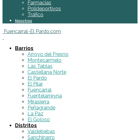
Farmacias
Polideportivos
Tráfico
Nosotros
Fuencarral-El Pardo.com
Barrios
Arroyo del Fresno
Montecarmelo
Las Tablas
Castellana Norte
El Pardo
El Pilar
Fuencarral
Fuentelarreyna
Mirasierra
Peñagrande
La Paz
El Goloso
Distritos
Valdebebas
Sanchinarro