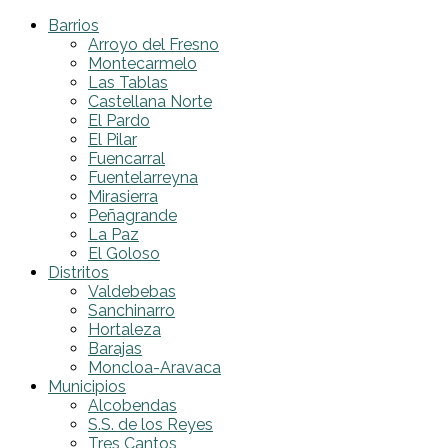
Barrios
Arroyo del Fresno
Montecarmelo
Las Tablas
Castellana Norte
El Pardo
El Pilar
Fuencarral
Fuentelarreyna
Mirasierra
Peñagrande
La Paz
El Goloso
Distritos
Valdebebas
Sanchinarro
Hortaleza
Barajas
Moncloa-Aravaca
Municipios
Alcobendas
S.S. de los Reyes
Tres Cantos