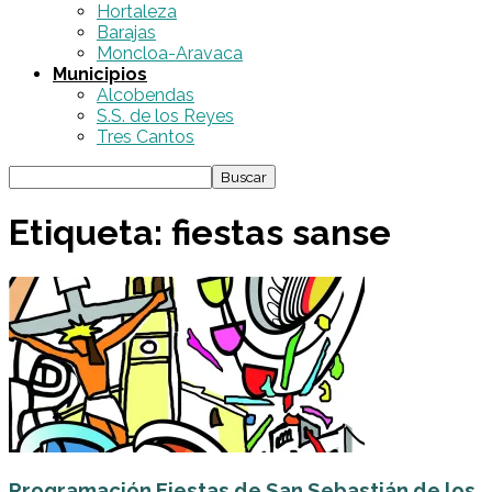
Hortaleza
Barajas
Moncloa-Aravaca
Municipios
Alcobendas
S.S. de los Reyes
Tres Cantos
Etiqueta: fiestas sanse
Programación Fiestas de San Sebastián de los