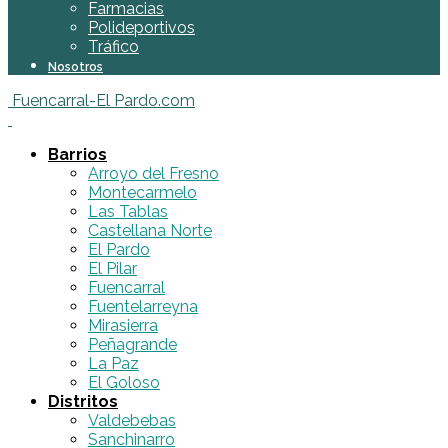
Farmacias
Polideportivos
Tráfico
Nosotros
Fuencarral-El Pardo.com
Barrios
Arroyo del Fresno
Montecarmelo
Las Tablas
Castellana Norte
El Pardo
El Pilar
Fuencarral
Fuentelarreyna
Mirasierra
Peñagrande
La Paz
El Goloso
Distritos
Valdebebas
Sanchinarro