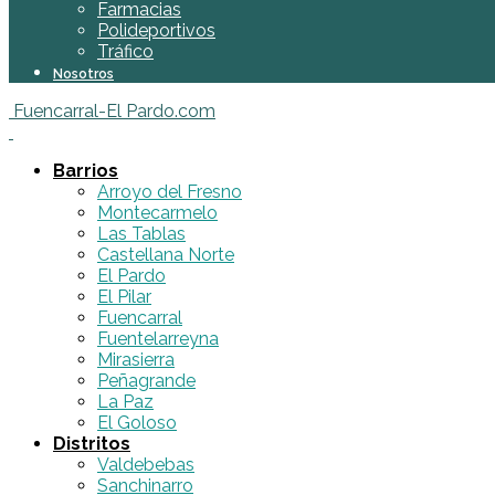
Farmacias
Polideportivos
Tráfico
Nosotros
Fuencarral-El Pardo.com
Barrios
Arroyo del Fresno
Montecarmelo
Las Tablas
Castellana Norte
El Pardo
El Pilar
Fuencarral
Fuentelarreyna
Mirasierra
Peñagrande
La Paz
El Goloso
Distritos
Valdebebas
Sanchinarro