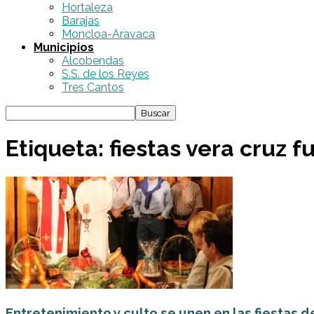
Hortaleza
Barajas
Moncloa-Aravaca
Municipios
Alcobendas
S.S. de los Reyes
Tres Cantos
Etiqueta: fiestas vera cruz f
Entretenimiento y culto se unen en las fiestas de