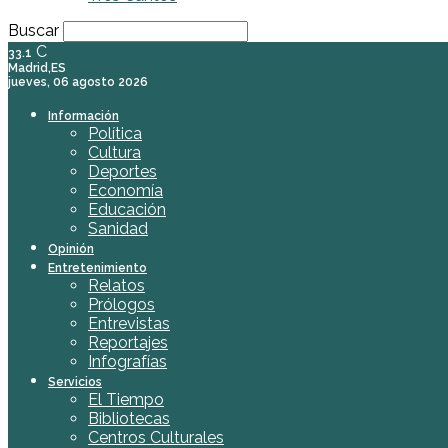
Buscar
C
33.1
Madrid,ES
jueves, 06 agosto 2026
Información
Política
Cultura
Deportes
Economía
Educación
Sanidad
Opinión
Entretenimiento
Relatos
Prólogos
Entrevistas
Reportajes
Infografías
Servicios
El Tiempo
Bibliotecas
Centros Culturales