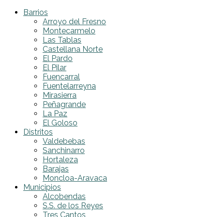
Barrios
Arroyo del Fresno
Montecarmelo
Las Tablas
Castellana Norte
El Pardo
El Pilar
Fuencarral
Fuentelarreyna
Mirasierra
Peñagrande
La Paz
El Goloso
Distritos
Valdebebas
Sanchinarro
Hortaleza
Barajas
Moncloa-Aravaca
Municipios
Alcobendas
S.S. de los Reyes
Tres Cantos