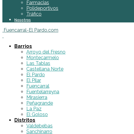
Farmacias
Polideportivos
Tráfico
Nosotros
Fuencarral-El Pardo.com
Barrios
Arroyo del Fresno
Montecarmelo
Las Tablas
Castellana Norte
El Pardo
El Pilar
Fuencarral
Fuentelarreyna
Mirasierra
Peñagrande
La Paz
El Goloso
Distritos
Valdebebas
Sanchinarro