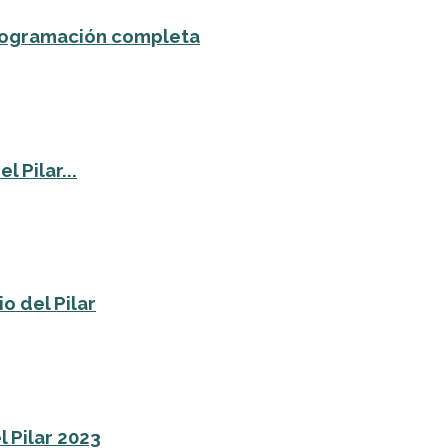
 programación completa
 Pilar...
o del Pilar
l Pilar 2023