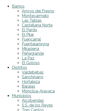
Barrios
Arroyo del Fresno
Montecarmelo
Las Tablas
Castellana Norte
El Pardo
El Pilar
Fuencarral
Fuentelarreyna
Mirasierra
Peñagrande
La Paz
El Goloso
Distritos
Valdebebas
Sanchinarro
Hortaleza
Barajas
Moncloa-Aravaca
Municipios
Alcobendas
S.S. de los Reyes
Tres Cantos