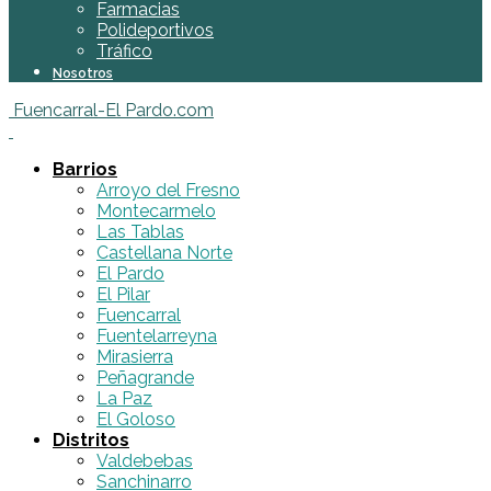
Farmacias
Polideportivos
Tráfico
Nosotros
Fuencarral-El Pardo.com
Barrios
Arroyo del Fresno
Montecarmelo
Las Tablas
Castellana Norte
El Pardo
El Pilar
Fuencarral
Fuentelarreyna
Mirasierra
Peñagrande
La Paz
El Goloso
Distritos
Valdebebas
Sanchinarro