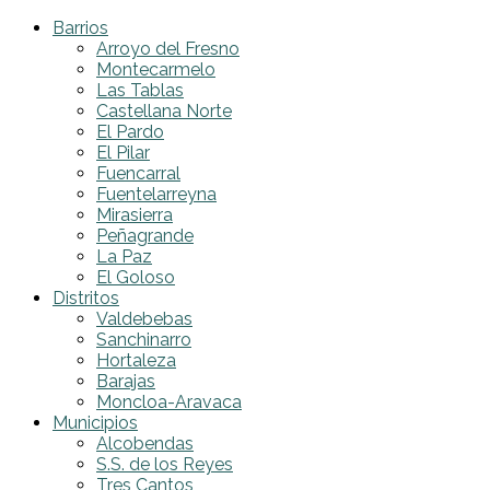
Barrios
Arroyo del Fresno
Montecarmelo
Las Tablas
Castellana Norte
El Pardo
El Pilar
Fuencarral
Fuentelarreyna
Mirasierra
Peñagrande
La Paz
El Goloso
Distritos
Valdebebas
Sanchinarro
Hortaleza
Barajas
Moncloa-Aravaca
Municipios
Alcobendas
S.S. de los Reyes
Tres Cantos