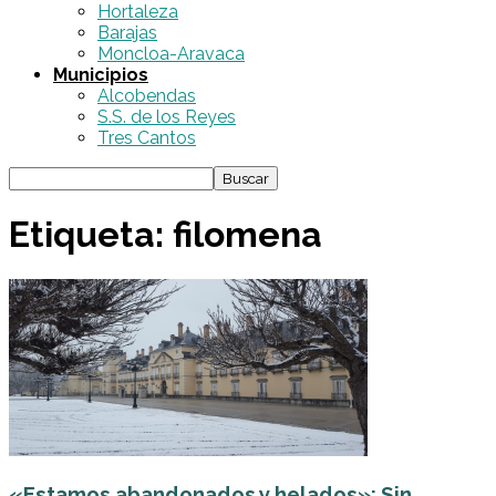
Hortaleza
Barajas
Moncloa-Aravaca
Municipios
Alcobendas
S.S. de los Reyes
Tres Cantos
Etiqueta: filomena
«Estamos abandonados y helados»: Sin