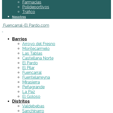
Farmacias
Polideportivos
Tráfico
Nosotros
Fuencarral-El Pardo.com
Barrios
Arroyo del Fresno
Montecarmelo
Las Tablas
Castellana Norte
El Pardo
El Pilar
Fuencarral
Fuentelarreyna
Mirasierra
Peñagrande
La Paz
El Goloso
Distritos
Valdebebas
Sanchinarro