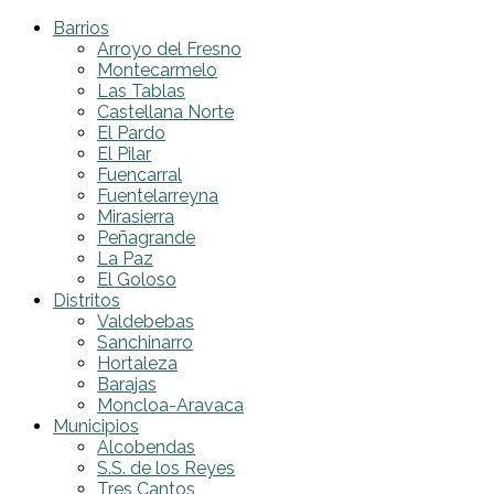
Barrios
Arroyo del Fresno
Montecarmelo
Las Tablas
Castellana Norte
El Pardo
El Pilar
Fuencarral
Fuentelarreyna
Mirasierra
Peñagrande
La Paz
El Goloso
Distritos
Valdebebas
Sanchinarro
Hortaleza
Barajas
Moncloa-Aravaca
Municipios
Alcobendas
S.S. de los Reyes
Tres Cantos