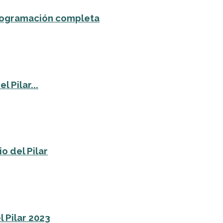
 programación completa
 Pilar...
o del Pilar
l Pilar 2023