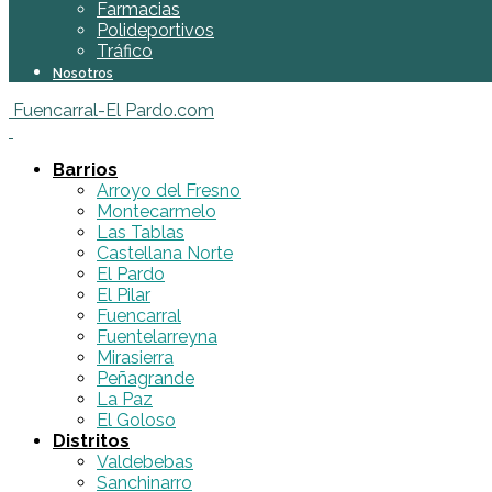
Farmacias
Polideportivos
Tráfico
Nosotros
Fuencarral-El Pardo.com
Barrios
Arroyo del Fresno
Montecarmelo
Las Tablas
Castellana Norte
El Pardo
El Pilar
Fuencarral
Fuentelarreyna
Mirasierra
Peñagrande
La Paz
El Goloso
Distritos
Valdebebas
Sanchinarro