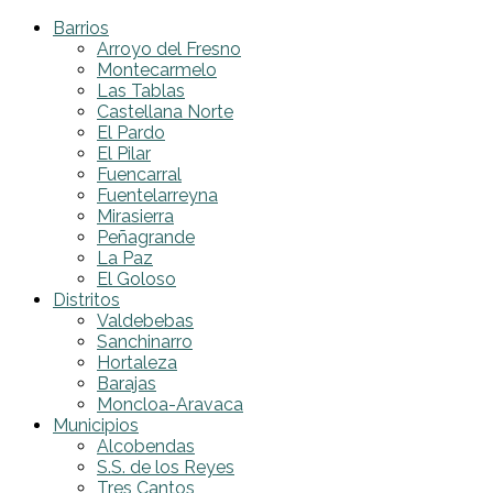
Barrios
Arroyo del Fresno
Montecarmelo
Las Tablas
Castellana Norte
El Pardo
El Pilar
Fuencarral
Fuentelarreyna
Mirasierra
Peñagrande
La Paz
El Goloso
Distritos
Valdebebas
Sanchinarro
Hortaleza
Barajas
Moncloa-Aravaca
Municipios
Alcobendas
S.S. de los Reyes
Tres Cantos