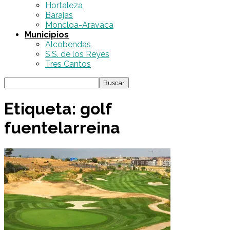
Hortaleza
Barajas
Moncloa-Aravaca
Municipios
Alcobendas
S.S. de los Reyes
Tres Cantos
Etiqueta: golf
fuentelarreina