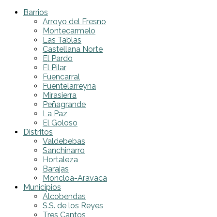
Barrios
Arroyo del Fresno
Montecarmelo
Las Tablas
Castellana Norte
El Pardo
El Pilar
Fuencarral
Fuentelarreyna
Mirasierra
Peñagrande
La Paz
El Goloso
Distritos
Valdebebas
Sanchinarro
Hortaleza
Barajas
Moncloa-Aravaca
Municipios
Alcobendas
S.S. de los Reyes
Tres Cantos