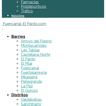
Farmacias
Polideportivos
Tráfico
Nosotros
Fuencarral-El Pardo.com
Barrios
Arroyo del Fresno
Montecarmelo
Las Tablas
Castellana Norte
El Pardo
El Pilar
Fuencarral
Fuentelarreyna
Mirasierra
Peñagrande
La Paz
El Goloso
Distritos
Valdebebas
Sanchinarro