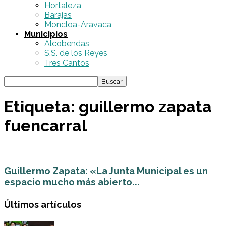
Hortaleza
Barajas
Moncloa-Aravaca
Municipios
Alcobendas
S.S. de los Reyes
Tres Cantos
Etiqueta: guillermo zapata
fuencarral
Guillermo Zapata: «La Junta Municipal es un
espacio mucho más abierto...
Últimos artículos