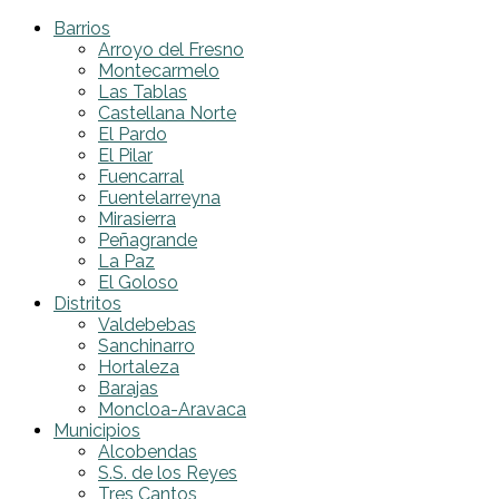
Barrios
Arroyo del Fresno
Montecarmelo
Las Tablas
Castellana Norte
El Pardo
El Pilar
Fuencarral
Fuentelarreyna
Mirasierra
Peñagrande
La Paz
El Goloso
Distritos
Valdebebas
Sanchinarro
Hortaleza
Barajas
Moncloa-Aravaca
Municipios
Alcobendas
S.S. de los Reyes
Tres Cantos