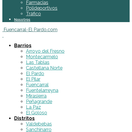
Farmacias
Polideportivos
Tráfico
Nosotros
Fuencarral-El Pardo.com
Barrios
Arroyo del Fresno
Montecarmelo
Las Tablas
Castellana Norte
El Pardo
El Pilar
Fuencarral
Fuentelarreyna
Mirasierra
Peñagrande
La Paz
El Goloso
Distritos
Valdebebas
Sanchinarro