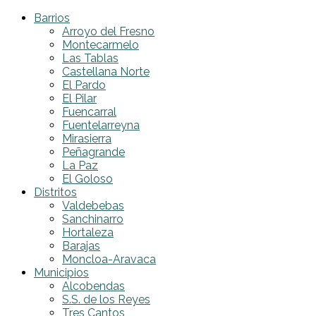
Barrios
Arroyo del Fresno
Montecarmelo
Las Tablas
Castellana Norte
El Pardo
El Pilar
Fuencarral
Fuentelarreyna
Mirasierra
Peñagrande
La Paz
El Goloso
Distritos
Valdebebas
Sanchinarro
Hortaleza
Barajas
Moncloa-Aravaca
Municipios
Alcobendas
S.S. de los Reyes
Tres Cantos