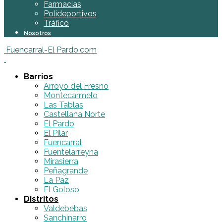
Farmacias
Polideportivos
Tráfico
Nosotros
Fuencarral-El Pardo.com
Barrios
Arroyo del Fresno
Montecarmelo
Las Tablas
Castellana Norte
El Pardo
El Pilar
Fuencarral
Fuentelarreyna
Mirasierra
Peñagrande
La Paz
El Goloso
Distritos
Valdebebas
Sanchinarro