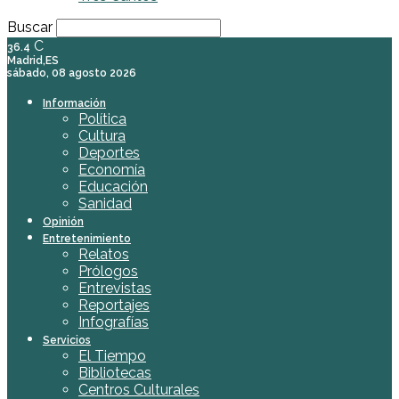
Buscar
C
36.4
Madrid,ES
sábado, 08 agosto 2026
Información
Política
Cultura
Deportes
Economía
Educación
Sanidad
Opinión
Entretenimiento
Relatos
Prólogos
Entrevistas
Reportajes
Infografías
Servicios
El Tiempo
Bibliotecas
Centros Culturales