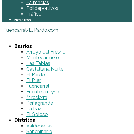
Farmacias
Polideportivos
Tráfico
Nosotros
Fuencarral-El Pardo.com
Barrios
Arroyo del Fresno
Montecarmelo
Las Tablas
Castellana Norte
El Pardo
El Pilar
Fuencarral
Fuentelarreyna
Mirasierra
Peñagrande
La Paz
El Goloso
Distritos
Valdebebas
Sanchinarro