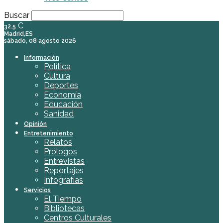
Buscar
C
32.5
Madrid,ES
sábado, 08 agosto 2026
Información
Política
Cultura
Deportes
Economía
Educación
Sanidad
Opinión
Entretenimiento
Relatos
Prólogos
Entrevistas
Reportajes
Infografías
Servicios
El Tiempo
Bibliotecas
Centros Culturales