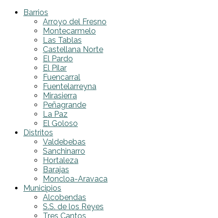
Barrios
Arroyo del Fresno
Montecarmelo
Las Tablas
Castellana Norte
El Pardo
El Pilar
Fuencarral
Fuentelarreyna
Mirasierra
Peñagrande
La Paz
El Goloso
Distritos
Valdebebas
Sanchinarro
Hortaleza
Barajas
Moncloa-Aravaca
Municipios
Alcobendas
S.S. de los Reyes
Tres Cantos