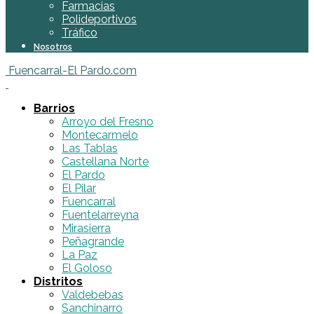
Farmacias
Polideportivos
Tráfico
Nosotros
Fuencarral-El Pardo.com
Barrios
Arroyo del Fresno
Montecarmelo
Las Tablas
Castellana Norte
El Pardo
El Pilar
Fuencarral
Fuentelarreyna
Mirasierra
Peñagrande
La Paz
El Goloso
Distritos
Valdebebas
Sanchinarro