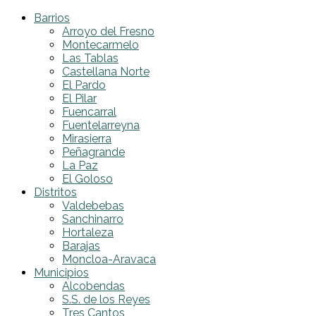
Barrios
Arroyo del Fresno
Montecarmelo
Las Tablas
Castellana Norte
El Pardo
El Pilar
Fuencarral
Fuentelarreyna
Mirasierra
Peñagrande
La Paz
El Goloso
Distritos
Valdebebas
Sanchinarro
Hortaleza
Barajas
Moncloa-Aravaca
Municipios
Alcobendas
S.S. de los Reyes
Tres Cantos