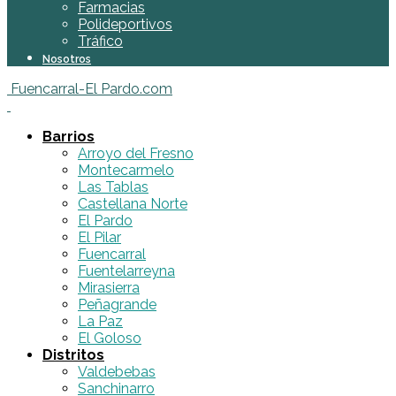
Farmacias
Polideportivos
Tráfico
Nosotros
Fuencarral-El Pardo.com
Barrios
Arroyo del Fresno
Montecarmelo
Las Tablas
Castellana Norte
El Pardo
El Pilar
Fuencarral
Fuentelarreyna
Mirasierra
Peñagrande
La Paz
El Goloso
Distritos
Valdebebas
Sanchinarro