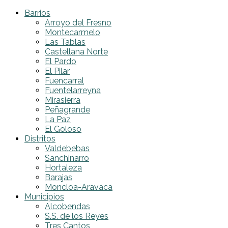
Barrios
Arroyo del Fresno
Montecarmelo
Las Tablas
Castellana Norte
El Pardo
El Pilar
Fuencarral
Fuentelarreyna
Mirasierra
Peñagrande
La Paz
El Goloso
Distritos
Valdebebas
Sanchinarro
Hortaleza
Barajas
Moncloa-Aravaca
Municipios
Alcobendas
S.S. de los Reyes
Tres Cantos