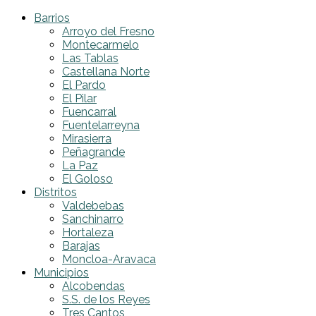
Barrios
Arroyo del Fresno
Montecarmelo
Las Tablas
Castellana Norte
El Pardo
El Pilar
Fuencarral
Fuentelarreyna
Mirasierra
Peñagrande
La Paz
El Goloso
Distritos
Valdebebas
Sanchinarro
Hortaleza
Barajas
Moncloa-Aravaca
Municipios
Alcobendas
S.S. de los Reyes
Tres Cantos