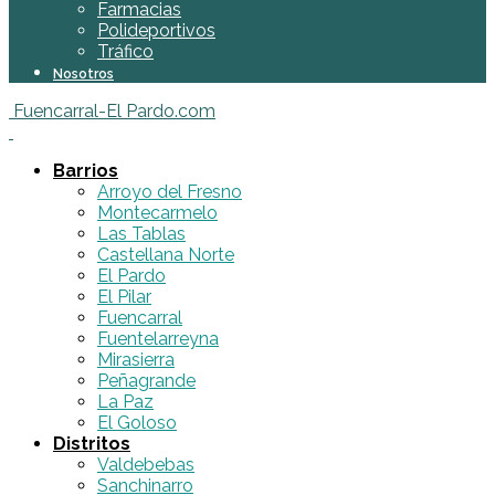
Farmacias
Polideportivos
Tráfico
Nosotros
Fuencarral-El Pardo.com
Barrios
Arroyo del Fresno
Montecarmelo
Las Tablas
Castellana Norte
El Pardo
El Pilar
Fuencarral
Fuentelarreyna
Mirasierra
Peñagrande
La Paz
El Goloso
Distritos
Valdebebas
Sanchinarro