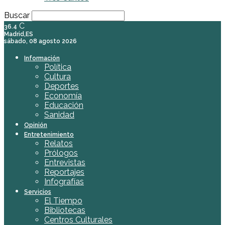
Buscar
C
36.4
Madrid,ES
sábado, 08 agosto 2026
Información
Política
Cultura
Deportes
Economía
Educación
Sanidad
Opinión
Entretenimiento
Relatos
Prólogos
Entrevistas
Reportajes
Infografías
Servicios
El Tiempo
Bibliotecas
Centros Culturales