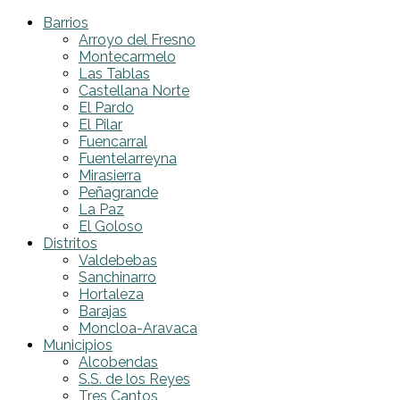
Barrios
Arroyo del Fresno
Montecarmelo
Las Tablas
Castellana Norte
El Pardo
El Pilar
Fuencarral
Fuentelarreyna
Mirasierra
Peñagrande
La Paz
El Goloso
Distritos
Valdebebas
Sanchinarro
Hortaleza
Barajas
Moncloa-Aravaca
Municipios
Alcobendas
S.S. de los Reyes
Tres Cantos