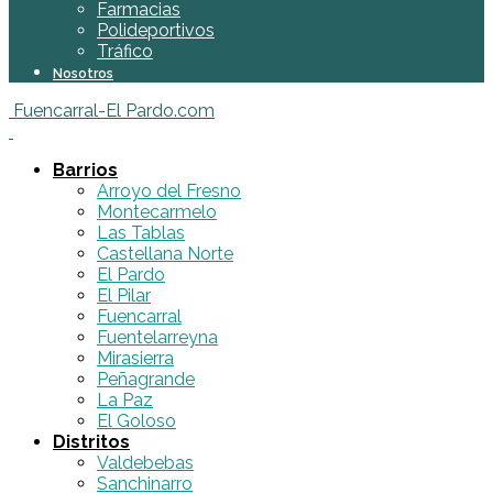
Farmacias
Polideportivos
Tráfico
Nosotros
Fuencarral-El Pardo.com
Barrios
Arroyo del Fresno
Montecarmelo
Las Tablas
Castellana Norte
El Pardo
El Pilar
Fuencarral
Fuentelarreyna
Mirasierra
Peñagrande
La Paz
El Goloso
Distritos
Valdebebas
Sanchinarro