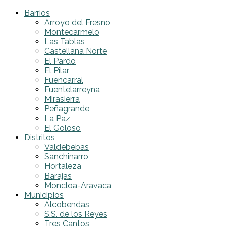
Barrios
Arroyo del Fresno
Montecarmelo
Las Tablas
Castellana Norte
El Pardo
El Pilar
Fuencarral
Fuentelarreyna
Mirasierra
Peñagrande
La Paz
El Goloso
Distritos
Valdebebas
Sanchinarro
Hortaleza
Barajas
Moncloa-Aravaca
Municipios
Alcobendas
S.S. de los Reyes
Tres Cantos