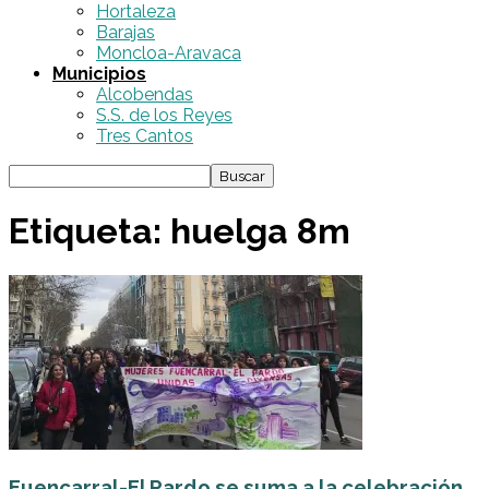
Hortaleza
Barajas
Moncloa-Aravaca
Municipios
Alcobendas
S.S. de los Reyes
Tres Cantos
Etiqueta: huelga 8m
Fuencarral-El Pardo se suma a la celebración