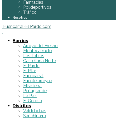
Farmacias
Polideportivos
Tráfico
Nosotros
Fuencarral-El Pardo.com
Barrios
Arroyo del Fresno
Montecarmelo
Las Tablas
Castellana Norte
El Pardo
El Pilar
Fuencarral
Fuentelarreyna
Mirasierra
Peñagrande
La Paz
El Goloso
Distritos
Valdebebas
Sanchinarro