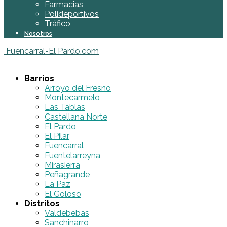
Farmacias
Polideportivos
Tráfico
Nosotros
Fuencarral-El Pardo.com
Barrios
Arroyo del Fresno
Montecarmelo
Las Tablas
Castellana Norte
El Pardo
El Pilar
Fuencarral
Fuentelarreyna
Mirasierra
Peñagrande
La Paz
El Goloso
Distritos
Valdebebas
Sanchinarro