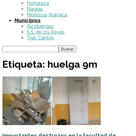
Hortaleza
Barajas
Moncloa-Aravaca
Municipios
Alcobendas
S.S. de los Reyes
Tres Cantos
Etiqueta: huelga 9m
Importantes destrozos en la facultad de