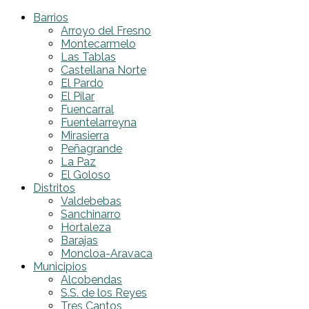
Barrios
Arroyo del Fresno
Montecarmelo
Las Tablas
Castellana Norte
El Pardo
El Pilar
Fuencarral
Fuentelarreyna
Mirasierra
Peñagrande
La Paz
El Goloso
Distritos
Valdebebas
Sanchinarro
Hortaleza
Barajas
Moncloa-Aravaca
Municipios
Alcobendas
S.S. de los Reyes
Tres Cantos