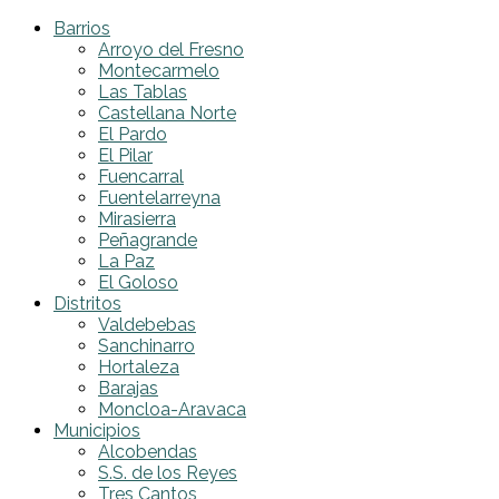
Barrios
Arroyo del Fresno
Montecarmelo
Las Tablas
Castellana Norte
El Pardo
El Pilar
Fuencarral
Fuentelarreyna
Mirasierra
Peñagrande
La Paz
El Goloso
Distritos
Valdebebas
Sanchinarro
Hortaleza
Barajas
Moncloa-Aravaca
Municipios
Alcobendas
S.S. de los Reyes
Tres Cantos