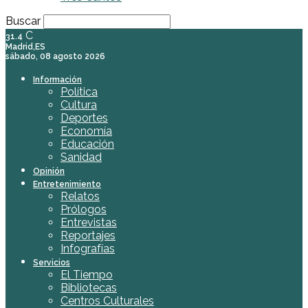
Buscar
C
31.4
Madrid,ES
sábado, 08 agosto 2026
Información
Política
Cultura
Deportes
Economía
Educación
Sanidad
Opinión
Entretenimiento
Relatos
Prólogos
Entrevistas
Reportajes
Infografías
Servicios
El Tiempo
Bibliotecas
Centros Culturales