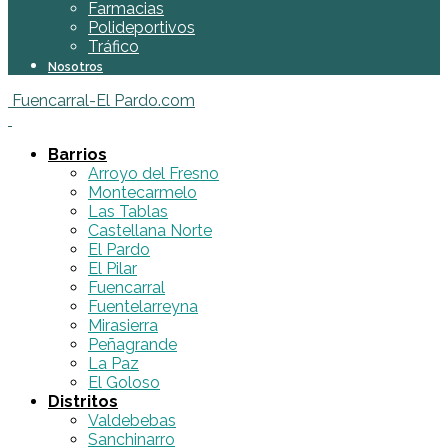
Farmacias
Polideportivos
Tráfico
Nosotros
Fuencarral-El Pardo.com
Barrios
Arroyo del Fresno
Montecarmelo
Las Tablas
Castellana Norte
El Pardo
El Pilar
Fuencarral
Fuentelarreyna
Mirasierra
Peñagrande
La Paz
El Goloso
Distritos
Valdebebas
Sanchinarro