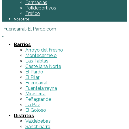
Farmacias
Polideportivos
Tráfico
Nosotros
Fuencarral-El Pardo.com
Barrios
Arroyo del Fresno
Montecarmelo
Las Tablas
Castellana Norte
El Pardo
El Pilar
Fuencarral
Fuentelarreyna
Mirasierra
Peñagrande
La Paz
El Goloso
Distritos
Valdebebas
Sanchinarro