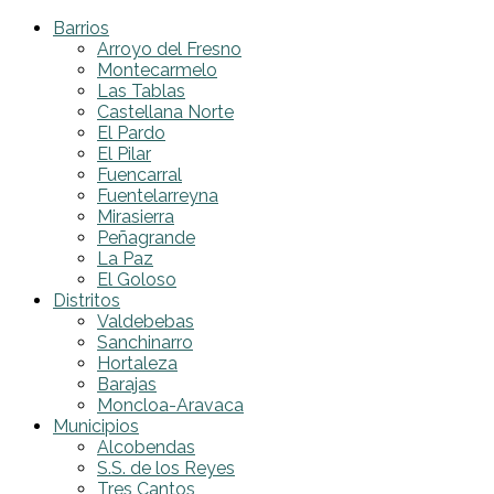
Barrios
Arroyo del Fresno
Montecarmelo
Las Tablas
Castellana Norte
El Pardo
El Pilar
Fuencarral
Fuentelarreyna
Mirasierra
Peñagrande
La Paz
El Goloso
Distritos
Valdebebas
Sanchinarro
Hortaleza
Barajas
Moncloa-Aravaca
Municipios
Alcobendas
S.S. de los Reyes
Tres Cantos