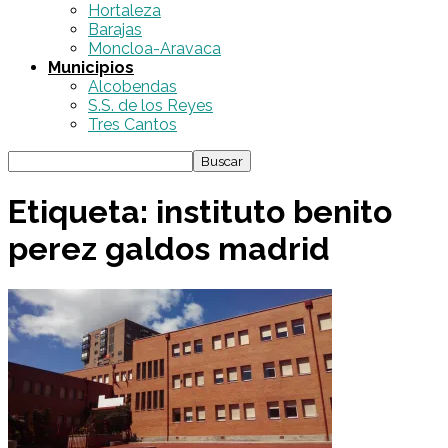
Hortaleza
Barajas
Moncloa-Aravaca
Municipios
Alcobendas
S.S. de los Reyes
Tres Cantos
Etiqueta: instituto benito
perez galdos madrid