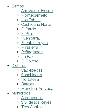
Barrios
Arroyo del Fresno
Montecarmelo
Las Tablas
Castellana Norte
El Pardo
El Pilar
Fuencarral
Fuentelarreyna
Mirasierra
Peñagrande
La Paz
El Goloso
Distritos
Valdebebas
Sanchinarro
Hortaleza
Barajas
Moncloa-Aravaca
Municipios
Alcobendas
S.S. de los Reyes
Tres Cantos