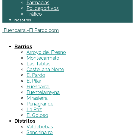
Farmacias
Polideportivos
Tráfico
Nosotros
Fuencarral-El Pardo.com
Barrios
Arroyo del Fresno
Montecarmelo
Las Tablas
Castellana Norte
El Pardo
El Pilar
Fuencarral
Fuentelarreyna
Mirasierra
Peñagrande
La Paz
El Goloso
Distritos
Valdebebas
Sanchinarro