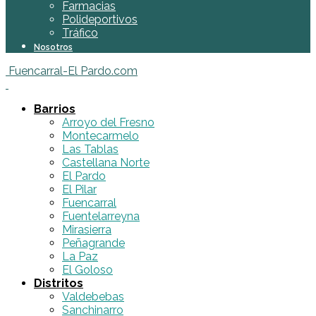
Farmacias
Polideportivos
Tráfico
Nosotros
Fuencarral-El Pardo.com
Barrios
Arroyo del Fresno
Montecarmelo
Las Tablas
Castellana Norte
El Pardo
El Pilar
Fuencarral
Fuentelarreyna
Mirasierra
Peñagrande
La Paz
El Goloso
Distritos
Valdebebas
Sanchinarro