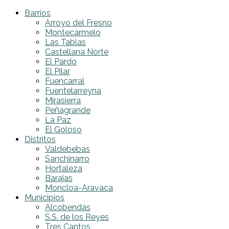
Barrios
Arroyo del Fresno
Montecarmelo
Las Tablas
Castellana Norte
El Pardo
El Pilar
Fuencarral
Fuentelarreyna
Mirasierra
Peñagrande
La Paz
El Goloso
Distritos
Valdebebas
Sanchinarro
Hortaleza
Barajas
Moncloa-Aravaca
Municipios
Alcobendas
S.S. de los Reyes
Tres Cantos