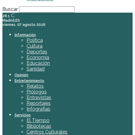
Buscar
C
28.1
Madrid,ES
viernes, 07 agosto 2026
Información
Política
Cultura
Deportes
Economía
Educación
Sanidad
Opinión
Entretenimiento
Relatos
Prólogos
Entrevistas
Reportajes
Infografías
Servicios
El Tiempo
Bibliotecas
Centros Culturales