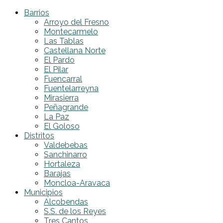
Barrios
Arroyo del Fresno
Montecarmelo
Las Tablas
Castellana Norte
El Pardo
El Pilar
Fuencarral
Fuentelarreyna
Mirasierra
Peñagrande
La Paz
El Goloso
Distritos
Valdebebas
Sanchinarro
Hortaleza
Barajas
Moncloa-Aravaca
Municipios
Alcobendas
S.S. de los Reyes
Tres Cantos