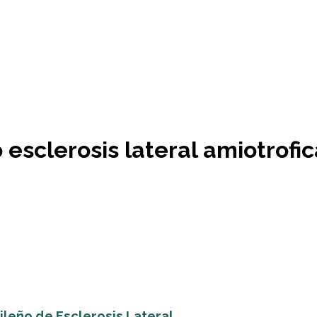
 esclerosis lateral amiotrofic
eño de Esclerosis Lateral...