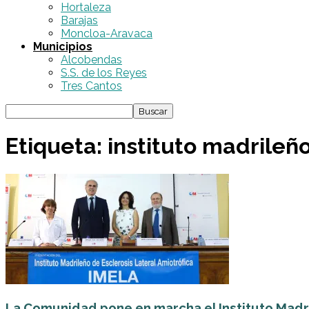
Hortaleza
Barajas
Moncloa-Aravaca
Municipios
Alcobendas
S.S. de los Reyes
Tres Cantos
Etiqueta: instituto madrileño
La Comunidad pone en marcha el Instituto Madril