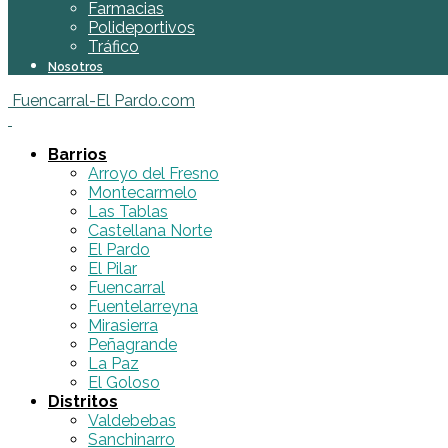
Farmacias
Polideportivos
Tráfico
Nosotros
Fuencarral-El Pardo.com
Barrios
Arroyo del Fresno
Montecarmelo
Las Tablas
Castellana Norte
El Pardo
El Pilar
Fuencarral
Fuentelarreyna
Mirasierra
Peñagrande
La Paz
El Goloso
Distritos
Valdebebas
Sanchinarro