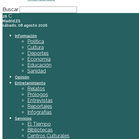
Buscar
C
26
Madrid,ES
sábado, 08 agosto 2026
Información
Política
Cultura
Deportes
Economía
Educación
Sanidad
Opinión
Entretenimiento
Relatos
Prólogos
Entrevistas
Reportajes
Infografías
Servicios
El Tiempo
Bibliotecas
Centros Culturales