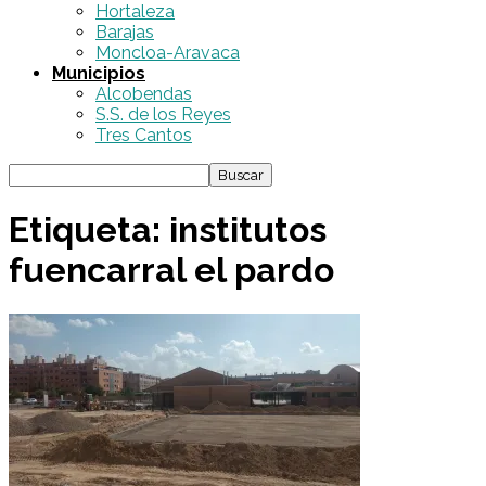
Hortaleza
Barajas
Moncloa-Aravaca
Municipios
Alcobendas
S.S. de los Reyes
Tres Cantos
Etiqueta: institutos
fuencarral el pardo