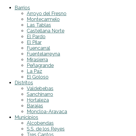
Barrios
Arroyo del Fresno
Montecarmelo
Las Tablas
Castellana Norte
El Pardo
El Pilar
Fuencarral
Fuentelarreyna
Mirasierra
Peñagrande
La Paz
El Goloso
Distritos
Valdebebas
Sanchinarro
Hortaleza
Barajas
Moncloa-Aravaca
Municipios
Alcobendas
S.S. de los Reyes
Tres Cantos