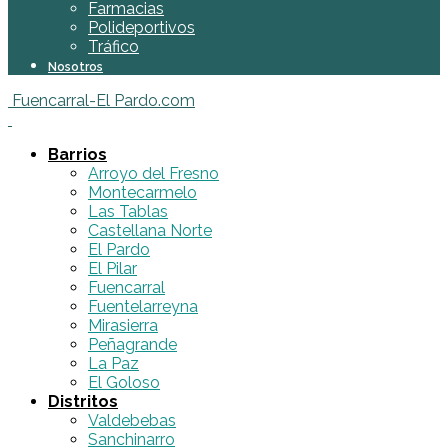
Farmacias
Polideportivos
Tráfico
Nosotros
Fuencarral-El Pardo.com
Barrios
Arroyo del Fresno
Montecarmelo
Las Tablas
Castellana Norte
El Pardo
El Pilar
Fuencarral
Fuentelarreyna
Mirasierra
Peñagrande
La Paz
El Goloso
Distritos
Valdebebas
Sanchinarro