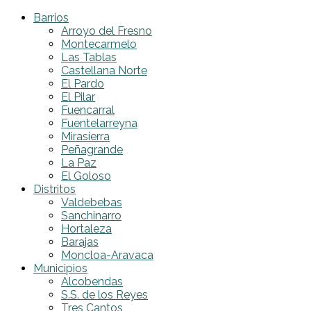
Barrios
Arroyo del Fresno
Montecarmelo
Las Tablas
Castellana Norte
El Pardo
El Pilar
Fuencarral
Fuentelarreyna
Mirasierra
Peñagrande
La Paz
El Goloso
Distritos
Valdebebas
Sanchinarro
Hortaleza
Barajas
Moncloa-Aravaca
Municipios
Alcobendas
S.S. de los Reyes
Tres Cantos