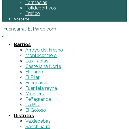
Farmacias
Polideportivos
Tráfico
Nosotros
Fuencarral-El Pardo.com
Barrios
Arroyo del Fresno
Montecarmelo
Las Tablas
Castellana Norte
El Pardo
El Pilar
Fuencarral
Fuentelarreyna
Mirasierra
Peñagrande
La Paz
El Goloso
Distritos
Valdebebas
Sanchinarro