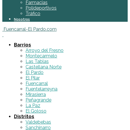
Farmacias
Polideportivos
Tráfico
Nosotros
Fuencarral-El Pardo.com
Barrios
Arroyo del Fresno
Montecarmelo
Las Tablas
Castellana Norte
El Pardo
El Pilar
Fuencarral
Fuentelarreyna
Mirasierra
Peñagrande
La Paz
El Goloso
Distritos
Valdebebas
Sanchinarro