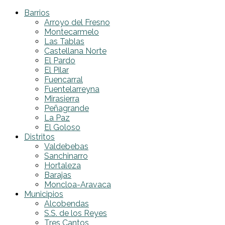
Barrios
Arroyo del Fresno
Montecarmelo
Las Tablas
Castellana Norte
El Pardo
El Pilar
Fuencarral
Fuentelarreyna
Mirasierra
Peñagrande
La Paz
El Goloso
Distritos
Valdebebas
Sanchinarro
Hortaleza
Barajas
Moncloa-Aravaca
Municipios
Alcobendas
S.S. de los Reyes
Tres Cantos