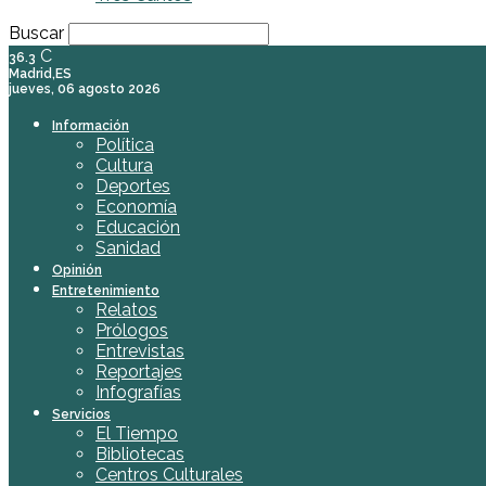
Buscar
C
36.3
Madrid,ES
jueves, 06 agosto 2026
Información
Política
Cultura
Deportes
Economía
Educación
Sanidad
Opinión
Entretenimiento
Relatos
Prólogos
Entrevistas
Reportajes
Infografías
Servicios
El Tiempo
Bibliotecas
Centros Culturales