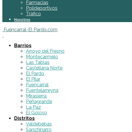
Farmacias
Polideportivos
Tráfico
Nosotros
Fuencarral-El Pardo.com
Barrios
Arroyo del Fresno
Montecarmelo
Las Tablas
Castellana Norte
El Pardo
El Pilar
Fuencarral
Fuentelarreyna
Mirasierra
Peñagrande
La Paz
El Goloso
Distritos
Valdebebas
Sanchinarro