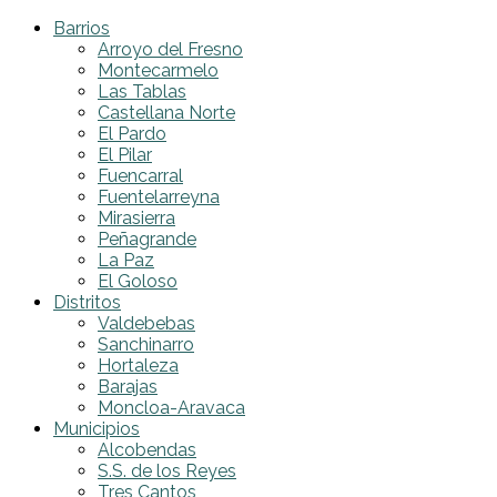
Barrios
Arroyo del Fresno
Montecarmelo
Las Tablas
Castellana Norte
El Pardo
El Pilar
Fuencarral
Fuentelarreyna
Mirasierra
Peñagrande
La Paz
El Goloso
Distritos
Valdebebas
Sanchinarro
Hortaleza
Barajas
Moncloa-Aravaca
Municipios
Alcobendas
S.S. de los Reyes
Tres Cantos