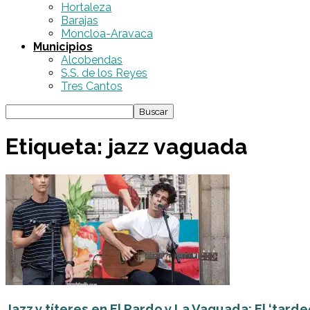
Hortaleza
Barajas
Moncloa-Aravaca
Municipios
Alcobendas
S.S. de los Reyes
Tres Cantos
Etiqueta: jazz vaguada
Jazz y títeres en El Pardo y La Vaguada: El ‘tardeo