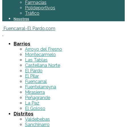
Farmacias
Polideportivos
Tráfico
Nosotros
Fuencarral-El Pardo.com
Barrios
Arroyo del Fresno
Montecarmelo
Las Tablas
Castellana Norte
El Pardo
El Pilar
Fuencarral
Fuentelarreyna
Mirasierra
Peñagrande
La Paz
El Goloso
Distritos
Valdebebas
Sanchinarro