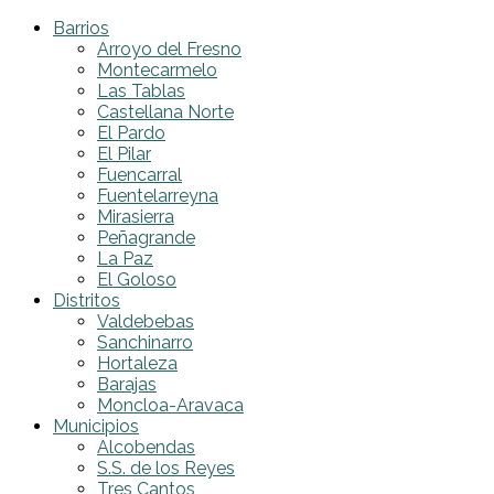
Barrios
Arroyo del Fresno
Montecarmelo
Las Tablas
Castellana Norte
El Pardo
El Pilar
Fuencarral
Fuentelarreyna
Mirasierra
Peñagrande
La Paz
El Goloso
Distritos
Valdebebas
Sanchinarro
Hortaleza
Barajas
Moncloa-Aravaca
Municipios
Alcobendas
S.S. de los Reyes
Tres Cantos