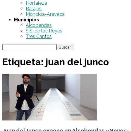
Hortaleza
Barajas
Moncloa-Aravaca
Municipios
Alcobendas
S.S. de los Reyes
Tres Cantos
Etiqueta: juan del junco
Juan del Junco expone en Alcobendas «Never-