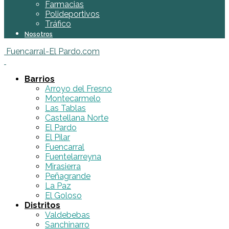
Farmacias
Polideportivos
Tráfico
Nosotros
Fuencarral-El Pardo.com
Barrios
Arroyo del Fresno
Montecarmelo
Las Tablas
Castellana Norte
El Pardo
El Pilar
Fuencarral
Fuentelarreyna
Mirasierra
Peñagrande
La Paz
El Goloso
Distritos
Valdebebas
Sanchinarro