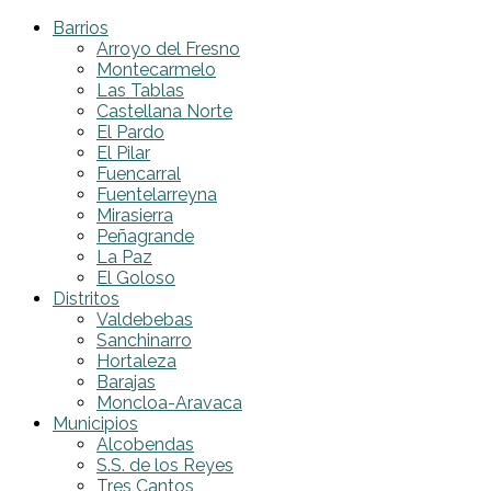
Barrios
Arroyo del Fresno
Montecarmelo
Las Tablas
Castellana Norte
El Pardo
El Pilar
Fuencarral
Fuentelarreyna
Mirasierra
Peñagrande
La Paz
El Goloso
Distritos
Valdebebas
Sanchinarro
Hortaleza
Barajas
Moncloa-Aravaca
Municipios
Alcobendas
S.S. de los Reyes
Tres Cantos