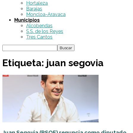
Hortaleza
Barajas
Moncloa-Aravaca
Municipios
Alcobendas
S.S. de los Reyes
Tres Cantos
Etiqueta: juan segovia
Juan Segovia (PSOE) renuncia como diputado