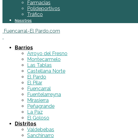
Farmacias
Polideportivos
Tráfico
Nosotros
Fuencarral-El Pardo.com
Barrios
Arroyo del Fresno
Montecarmelo
Las Tablas
Castellana Norte
El Pardo
El Pilar
Fuencarral
Fuentelarreyna
Mirasierra
Peñagrande
La Paz
El Goloso
Distritos
Valdebebas
Sanchinarro