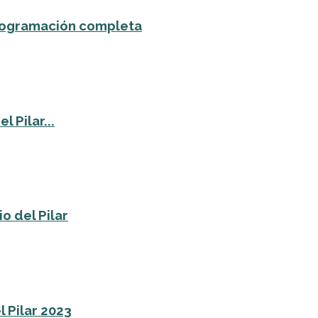
 programación completa
 Pilar...
o del Pilar
l Pilar 2023