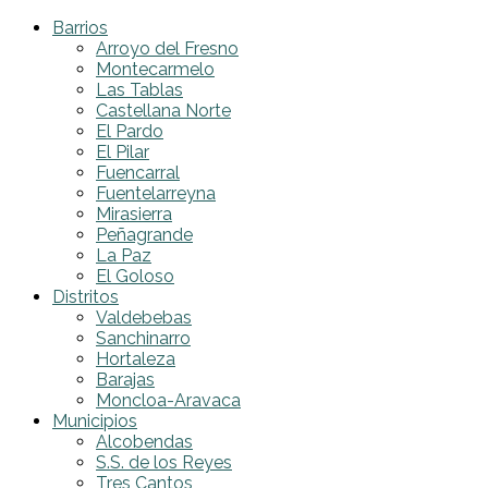
Barrios
Arroyo del Fresno
Montecarmelo
Las Tablas
Castellana Norte
El Pardo
El Pilar
Fuencarral
Fuentelarreyna
Mirasierra
Peñagrande
La Paz
El Goloso
Distritos
Valdebebas
Sanchinarro
Hortaleza
Barajas
Moncloa-Aravaca
Municipios
Alcobendas
S.S. de los Reyes
Tres Cantos