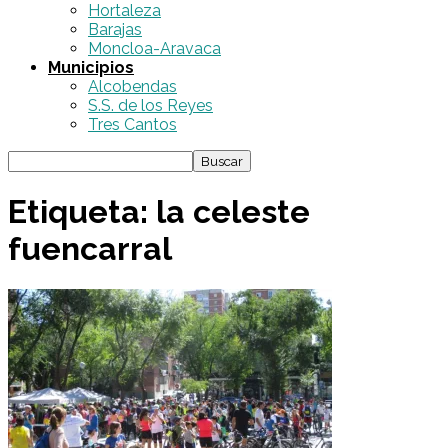
Hortaleza
Barajas
Moncloa-Aravaca
Municipios
Alcobendas
S.S. de los Reyes
Tres Cantos
Etiqueta: la celeste
fuencarral