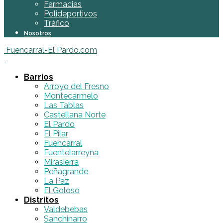
Farmacias
Polideportivos
Tráfico
Nosotros
Fuencarral-El Pardo.com
Barrios
Arroyo del Fresno
Montecarmelo
Las Tablas
Castellana Norte
El Pardo
El Pilar
Fuencarral
Fuentelarreyna
Mirasierra
Peñagrande
La Paz
El Goloso
Distritos
Valdebebas
Sanchinarro