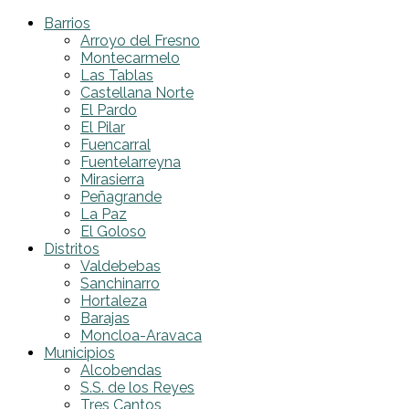
Barrios
Arroyo del Fresno
Montecarmelo
Las Tablas
Castellana Norte
El Pardo
El Pilar
Fuencarral
Fuentelarreyna
Mirasierra
Peñagrande
La Paz
El Goloso
Distritos
Valdebebas
Sanchinarro
Hortaleza
Barajas
Moncloa-Aravaca
Municipios
Alcobendas
S.S. de los Reyes
Tres Cantos