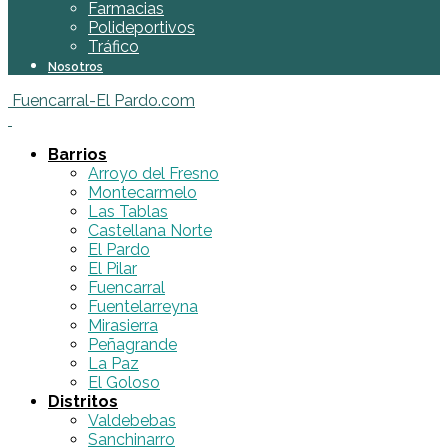
Farmacias
Polideportivos
Tráfico
Nosotros
Fuencarral-El Pardo.com
Barrios
Arroyo del Fresno
Montecarmelo
Las Tablas
Castellana Norte
El Pardo
El Pilar
Fuencarral
Fuentelarreyna
Mirasierra
Peñagrande
La Paz
El Goloso
Distritos
Valdebebas
Sanchinarro