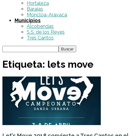
Hortaleza
Barajas
Moncloa-Aravaca
Municipios
Alcobendas
S.S. de los Reyes
Tres Cantos
Etiqueta: lets move
Let’s Move 2018 convierte a Tres Cantos en el