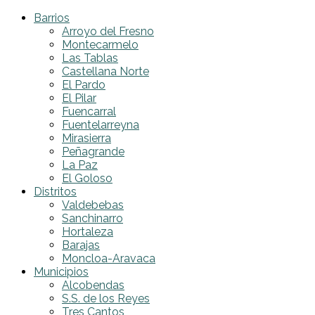
Barrios
Arroyo del Fresno
Montecarmelo
Las Tablas
Castellana Norte
El Pardo
El Pilar
Fuencarral
Fuentelarreyna
Mirasierra
Peñagrande
La Paz
El Goloso
Distritos
Valdebebas
Sanchinarro
Hortaleza
Barajas
Moncloa-Aravaca
Municipios
Alcobendas
S.S. de los Reyes
Tres Cantos