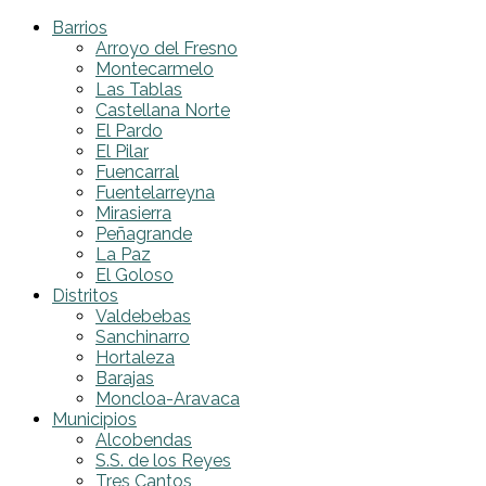
Barrios
Arroyo del Fresno
Montecarmelo
Las Tablas
Castellana Norte
El Pardo
El Pilar
Fuencarral
Fuentelarreyna
Mirasierra
Peñagrande
La Paz
El Goloso
Distritos
Valdebebas
Sanchinarro
Hortaleza
Barajas
Moncloa-Aravaca
Municipios
Alcobendas
S.S. de los Reyes
Tres Cantos