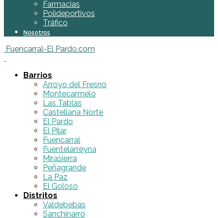
Farmacias
Polideportivos
Tráfico
Nosotros
Fuencarral-El Pardo.com
Barrios
Arroyo del Fresno
Montecarmelo
Las Tablas
Castellana Norte
El Pardo
El Pilar
Fuencarral
Fuentelarreyna
Mirasierra
Peñagrande
La Paz
El Goloso
Distritos
Valdebebas
Sanchinarro