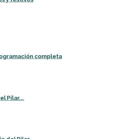
 programación completa
 Pilar...