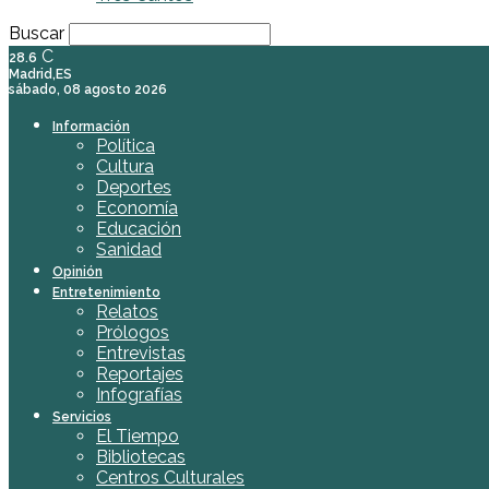
Buscar
C
28.6
Madrid,ES
sábado, 08 agosto 2026
Información
Política
Cultura
Deportes
Economía
Educación
Sanidad
Opinión
Entretenimiento
Relatos
Prólogos
Entrevistas
Reportajes
Infografías
Servicios
El Tiempo
Bibliotecas
Centros Culturales