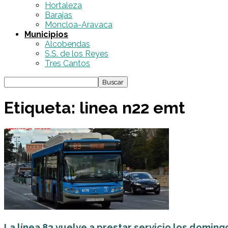
Hortaleza
Barajas
Moncloa-Aravaca
Municipios
Alcobendas
S.S. de los Reyes
Tres Cantos
Etiqueta: linea n22 emt
La línea 83 vuelve a prestar servicio los doming