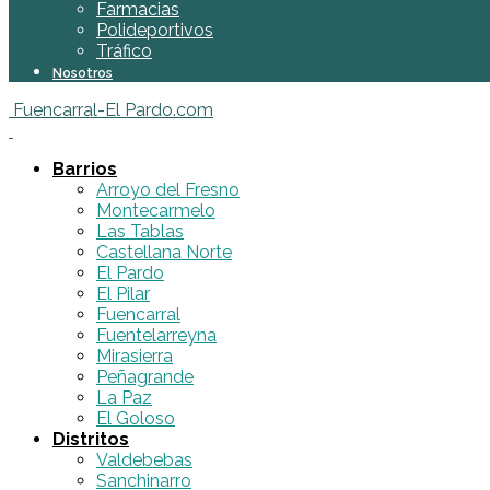
Farmacias
Polideportivos
Tráfico
Nosotros
Fuencarral-El Pardo.com
Barrios
Arroyo del Fresno
Montecarmelo
Las Tablas
Castellana Norte
El Pardo
El Pilar
Fuencarral
Fuentelarreyna
Mirasierra
Peñagrande
La Paz
El Goloso
Distritos
Valdebebas
Sanchinarro