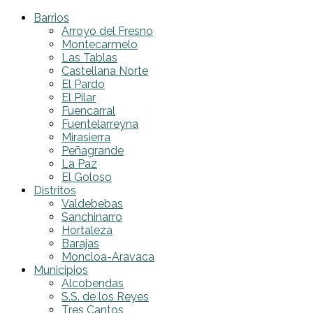
Barrios
Arroyo del Fresno
Montecarmelo
Las Tablas
Castellana Norte
El Pardo
El Pilar
Fuencarral
Fuentelarreyna
Mirasierra
Peñagrande
La Paz
El Goloso
Distritos
Valdebebas
Sanchinarro
Hortaleza
Barajas
Moncloa-Aravaca
Municipios
Alcobendas
S.S. de los Reyes
Tres Cantos