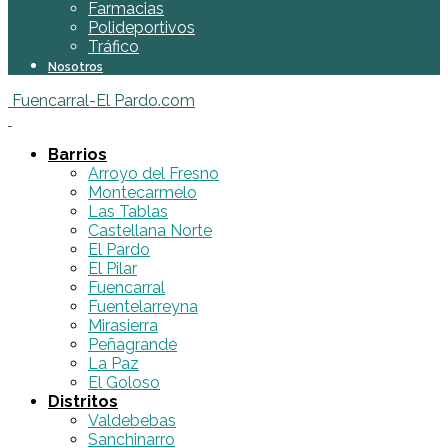
Farmacias
Polideportivos
Tráfico
Nosotros
Fuencarral-El Pardo.com
Barrios
Arroyo del Fresno
Montecarmelo
Las Tablas
Castellana Norte
El Pardo
El Pilar
Fuencarral
Fuentelarreyna
Mirasierra
Peñagrande
La Paz
El Goloso
Distritos
Valdebebas
Sanchinarro