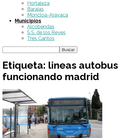
Hortaleza
Barajas
Moncloa-Aravaca
Municipios
Alcobendas
S.S. de los Reyes
Tres Cantos
Etiqueta: lineas autobus
funcionando madrid