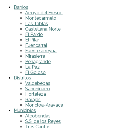
Barrios
Arroyo del Fresno
Montecarmelo
Las Tablas
Castellana Norte
El Pardo
El Pilar
Fuencarral
Fuentelarreyna
Mirasierra
Peñagrande
La Paz
El Goloso
Distritos
Valdebebas
Sanchinarro
Hortaleza
Barajas
Moncloa-Aravaca
Municipios
Alcobendas
S.S. de los Reyes
Tres Cantos