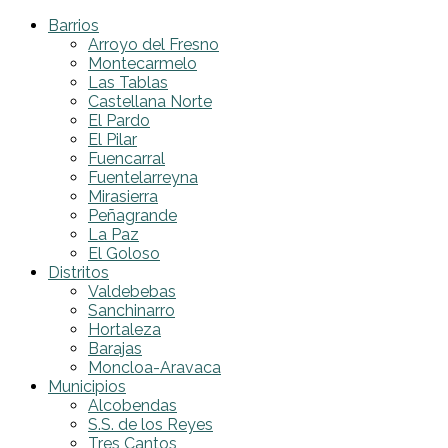
Barrios
Arroyo del Fresno
Montecarmelo
Las Tablas
Castellana Norte
El Pardo
El Pilar
Fuencarral
Fuentelarreyna
Mirasierra
Peñagrande
La Paz
El Goloso
Distritos
Valdebebas
Sanchinarro
Hortaleza
Barajas
Moncloa-Aravaca
Municipios
Alcobendas
S.S. de los Reyes
Tres Cantos