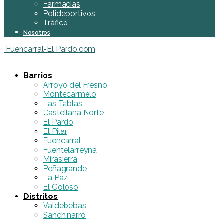
Farmacias
Polideportivos
Tráfico
Nosotros
Fuencarral-El Pardo.com
Barrios
Arroyo del Fresno
Montecarmelo
Las Tablas
Castellana Norte
El Pardo
El Pilar
Fuencarral
Fuentelarreyna
Mirasierra
Peñagrande
La Paz
El Goloso
Distritos
Valdebebas
Sanchinarro