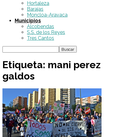
Hortaleza
Barajas
Moncloa-Aravaca
Municipios
Alcobendas
S.S. de los Reyes
Tres Cantos
Etiqueta: mani perez
galdos