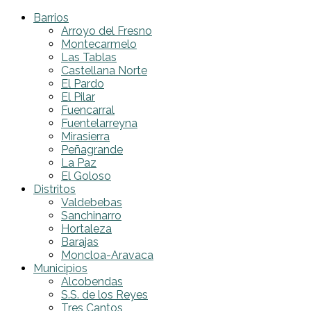
Barrios
Arroyo del Fresno
Montecarmelo
Las Tablas
Castellana Norte
El Pardo
El Pilar
Fuencarral
Fuentelarreyna
Mirasierra
Peñagrande
La Paz
El Goloso
Distritos
Valdebebas
Sanchinarro
Hortaleza
Barajas
Moncloa-Aravaca
Municipios
Alcobendas
S.S. de los Reyes
Tres Cantos