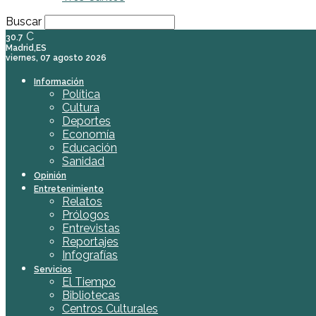
Buscar
C
30.7
Madrid,ES
viernes, 07 agosto 2026
Información
Política
Cultura
Deportes
Economía
Educación
Sanidad
Opinión
Entretenimiento
Relatos
Prólogos
Entrevistas
Reportajes
Infografías
Servicios
El Tiempo
Bibliotecas
Centros Culturales