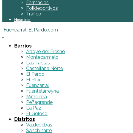
Farmacias
Polideportivos
Tráfico
Nosotros
Fuencarral-El Pardo.com
Barrios
Arroyo del Fresno
Montecarmelo
Las Tablas
Castellana Norte
El Pardo
El Pilar
Fuencarral
Fuentelarreyna
Mirasierra
Peñagrande
La Paz
El Goloso
Distritos
Valdebebas
Sanchinarro