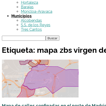
Hortaleza
Barajas
Moncloa-Aravaca
Municipios
Alcobendas
S.S. de los Reyes
Tres Cantos
Etiqueta: mapa zbs virgen de
Mapa de calles confinadas en el norte de Madri