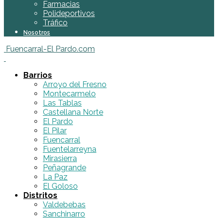
Farmacias
Polideportivos
Tráfico
Nosotros
Fuencarral-El Pardo.com
Barrios
Arroyo del Fresno
Montecarmelo
Las Tablas
Castellana Norte
El Pardo
El Pilar
Fuencarral
Fuentelarreyna
Mirasierra
Peñagrande
La Paz
El Goloso
Distritos
Valdebebas
Sanchinarro