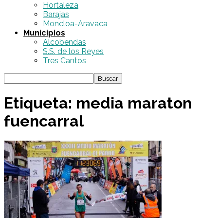
Hortaleza
Barajas
Moncloa-Aravaca
Municipios
Alcobendas
S.S. de los Reyes
Tres Cantos
Etiqueta: media maraton
fuencarral