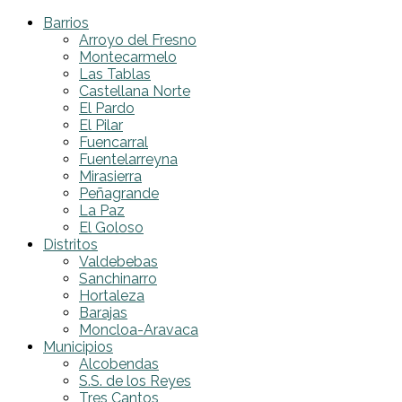
Barrios
Arroyo del Fresno
Montecarmelo
Las Tablas
Castellana Norte
El Pardo
El Pilar
Fuencarral
Fuentelarreyna
Mirasierra
Peñagrande
La Paz
El Goloso
Distritos
Valdebebas
Sanchinarro
Hortaleza
Barajas
Moncloa-Aravaca
Municipios
Alcobendas
S.S. de los Reyes
Tres Cantos