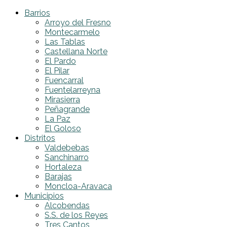
Barrios
Arroyo del Fresno
Montecarmelo
Las Tablas
Castellana Norte
El Pardo
El Pilar
Fuencarral
Fuentelarreyna
Mirasierra
Peñagrande
La Paz
El Goloso
Distritos
Valdebebas
Sanchinarro
Hortaleza
Barajas
Moncloa-Aravaca
Municipios
Alcobendas
S.S. de los Reyes
Tres Cantos