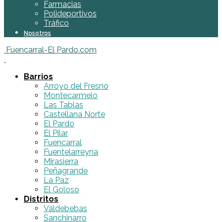
Farmacias
Polideportivos
Tráfico
Nosotros
Fuencarral-El Pardo.com
Barrios
Arroyo del Fresno
Montecarmelo
Las Tablas
Castellana Norte
El Pardo
El Pilar
Fuencarral
Fuentelarreyna
Mirasierra
Peñagrande
La Paz
El Goloso
Distritos
Valdebebas
Sanchinarro