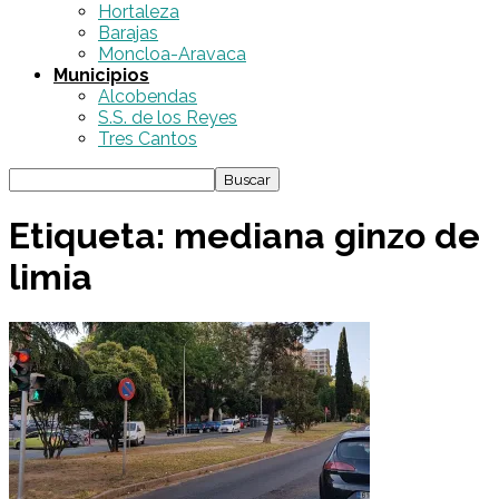
Hortaleza
Barajas
Moncloa-Aravaca
Municipios
Alcobendas
S.S. de los Reyes
Tres Cantos
Etiqueta: mediana ginzo de
limia