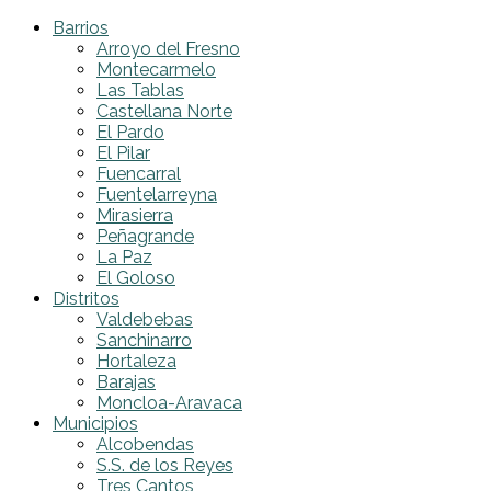
Barrios
Arroyo del Fresno
Montecarmelo
Las Tablas
Castellana Norte
El Pardo
El Pilar
Fuencarral
Fuentelarreyna
Mirasierra
Peñagrande
La Paz
El Goloso
Distritos
Valdebebas
Sanchinarro
Hortaleza
Barajas
Moncloa-Aravaca
Municipios
Alcobendas
S.S. de los Reyes
Tres Cantos