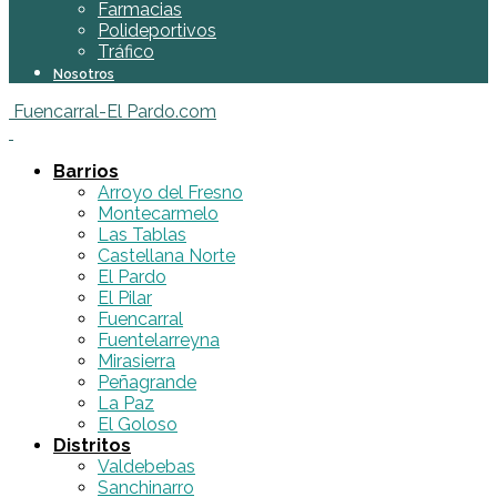
Farmacias
Polideportivos
Tráfico
Nosotros
Fuencarral-El Pardo.com
Barrios
Arroyo del Fresno
Montecarmelo
Las Tablas
Castellana Norte
El Pardo
El Pilar
Fuencarral
Fuentelarreyna
Mirasierra
Peñagrande
La Paz
El Goloso
Distritos
Valdebebas
Sanchinarro