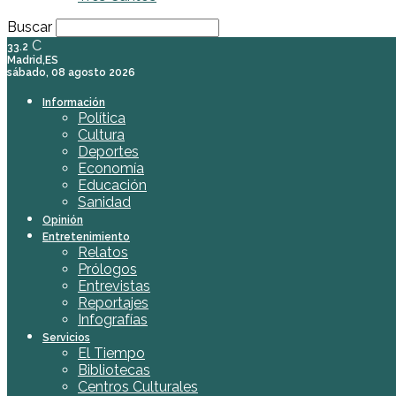
Buscar
C
33.2
Madrid,ES
sábado, 08 agosto 2026
Información
Política
Cultura
Deportes
Economía
Educación
Sanidad
Opinión
Entretenimiento
Relatos
Prólogos
Entrevistas
Reportajes
Infografías
Servicios
El Tiempo
Bibliotecas
Centros Culturales