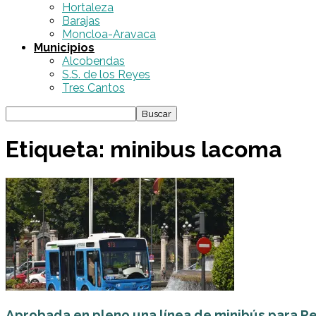
Hortaleza
Barajas
Moncloa-Aravaca
Municipios
Alcobendas
S.S. de los Reyes
Tres Cantos
Etiqueta: minibus lacoma
Aprobada en pleno una línea de minibús para 