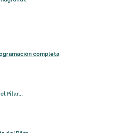
 programación completa
 Pilar...