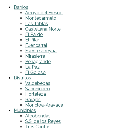
Barrios
Arroyo del Fresno
Montecarmelo
Las Tablas
Castellana Norte
El Pardo
El Pilar
Fuencarral
Fuentelarreyna
Mirasierra
Peñagrande
La Paz
El Goloso
Distritos
Valdebebas
Sanchinarro
Hortaleza
Barajas
Moncloa-Aravaca
Municipios
Alcobendas
S.S. de los Reyes
Tres Cantos