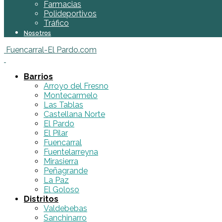
Farmacias
Polideportivos
Tráfico
Nosotros
Fuencarral-El Pardo.com
Barrios
Arroyo del Fresno
Montecarmelo
Las Tablas
Castellana Norte
El Pardo
El Pilar
Fuencarral
Fuentelarreyna
Mirasierra
Peñagrande
La Paz
El Goloso
Distritos
Valdebebas
Sanchinarro