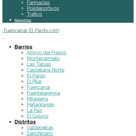
Farmacias
Polideportivos
Tráfico
Nosotros
Fuencarral-El Pardo.com
Barrios
Arroyo del Fresno
Montecarmelo
Las Tablas
Castellana Norte
El Pardo
El Pilar
Fuencarral
Fuentelarreyna
Mirasierra
Peñagrande
La Paz
El Goloso
Distritos
Valdebebas
Sanchinarro