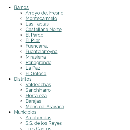
Barrios
Arroyo del Fresno
Montecarmelo
Las Tablas
Castellana Norte
El Pardo
El Pilar
Fuencarral
Fuentelarreyna
Mirasierra
Peñagrande
La Paz
El Goloso
Distritos
Valdebebas
Sanchinarro
Hortaleza
Barajas
Moncloa-Aravaca
Municipios
Alcobendas
S.S. de los Reyes
Tres Cantos